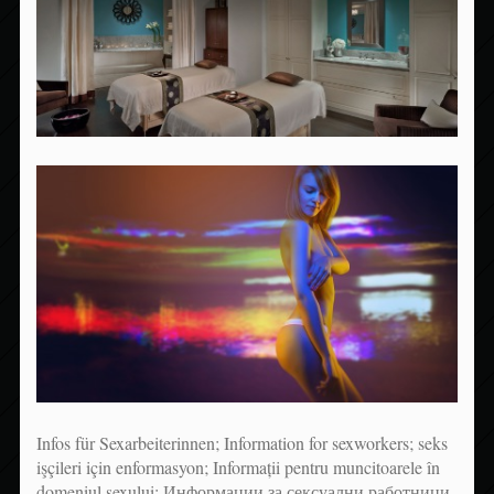
Infos für Sexarbeiterinnen; Information for sexworkers; seks
işçileri için enformasyon; Informații pentru muncitoarele în
domeniul sexului; Информации за сексуални работници