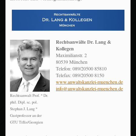
Rechtsanwälte Dr. Lang &
Kollegen
Maximilianstr. 2
80539 München
Telefon: 089/20500 85810
Telefax: 089/20500 8150
www.anwaltskanzlei-muenchen.de
info@anwaltskanzlei-muenchen.de
Rechtsanwalt Prof. * Dr.
phil. Dipl. sc. pol.
Stephan J. Lang *
Gastprofessor an der
GTU Tiflis/Georgien