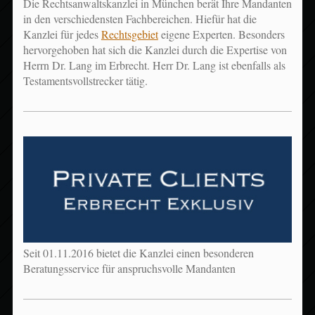
Die Rechtsanwaltskanzlei in München berät Ihre Mandanten
in den verschiedensten Fachbereichen. Hiefür hat die
Kanzlei für jedes
Rechtsgebiet
eigene Experten. Besonders
hervorgehoben hat sich die Kanzlei durch die Expertise von
Herrn Dr. Lang im Erbrecht. Herr Dr. Lang ist ebenfalls als
Testamentsvollstrecker tätig.
Seit 01.11.2016 bietet die Kanzlei einen besonderen
Beratungsservice für anspruchsvolle Mandanten