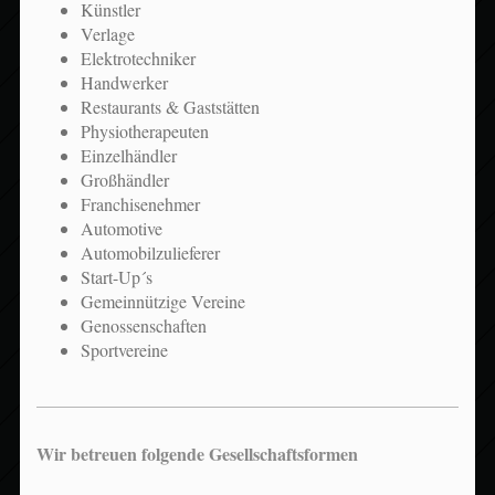
Künstler
Verlage
Elektrotechniker
Handwerker
Restaurants & Gaststätten
Physiotherapeuten
Einzelhändler
Großhändler
Franchisenehmer
Automotive
Automobilzulieferer
Start-Up´s
Gemeinnützige Vereine
Genossenschaften
Sportvereine
Wir betreuen folgende Gesellschaftsformen