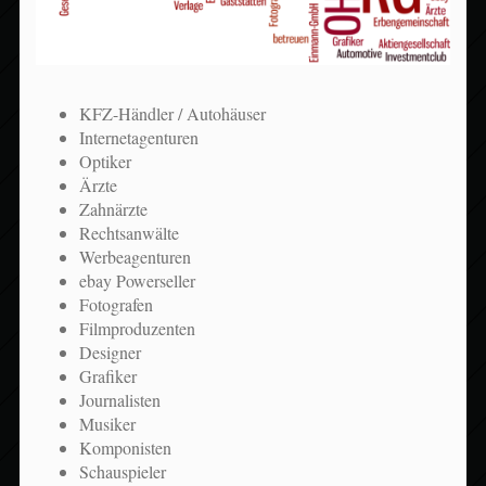
KFZ-Händler / Autohäuser
Internetagenturen
Optiker
Ärzte
Zahnärzte
Rechtsanwälte
Werbeagenturen
ebay Powerseller
Fotografen
Filmproduzenten
Designer
Grafiker
Journalisten
Musiker
Komponisten
Schauspieler